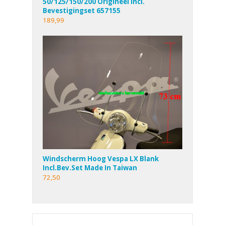
50/125/150/200 Origineel Incl.
Bevestigingset 657155
189,99
Windscherm Hoog Vespa LX Blank
Incl.Bev.Set Made In Taiwan
72,50