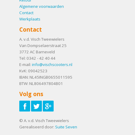
Retour
Algemene voorwaarden
Contact
Werkplaats
Contact
A. v.d. Visch Tweewielers
Van Dompselaerstraat 25
3772 AC
Barneveld
Tel:
0342 - 42 40 44
E-mail:
info@vischscooters.nl
KvK: 09042523
IBAN: NL45INGB0655011595
BTW: NL806497804B01
Volg ons
© A. v.d. Visch Tweewielers
Gerealiseerd door:
Suite Seven