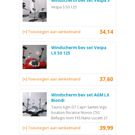
Windscherm bev set Vespa S
Vespa S 50 125
34,14
[+] Toevoegen aan winkelmand
Windscherm bev set Vespa
LX 50 125
37,60
[+] Toevoegen aan winkelmand
Windscherm bev set AGM LX
Biondi
Tauris Agm GT Capri Santini Vigo
boation florance Novox C50
Bellagio Vom FXS Nano Lucatti 21
39,99
[+] Toevoegen aan winkelmand