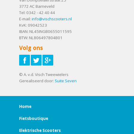
3772 AC
Barneveld
Tel:
0342 - 42 40 44
E-mail:
info@vischscooters.nl
KvK: 09042523
IBAN: NL45INGB0655011595
BTW: NL806497804B01
Volg ons
© A. v.d. Visch Tweewielers
Gerealiseerd door:
Suite Seven
Home
Fietsboutique
Elektrische Scooters