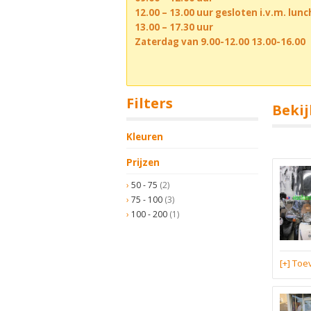
12.00 – 13.00 uur gesloten i.v.m. lun
13.00 – 17.30 uur
Zaterdag van 9.00-12.00 13.00-16.00
Filters
Bekij
Kleuren
Prijzen
50 - 75
(2)
75 - 100
(3)
100 - 200
(1)
[+] To