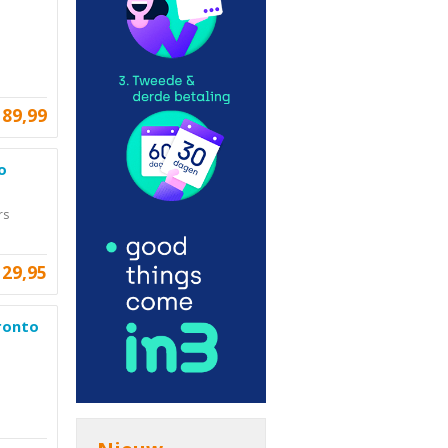
89,99
o
rs
129,95
Pronto