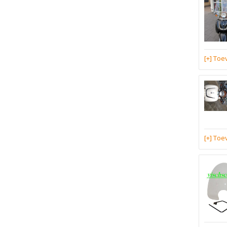
[+] To
[+] To