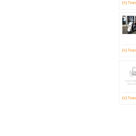
[+] To
[+] To
[+] To