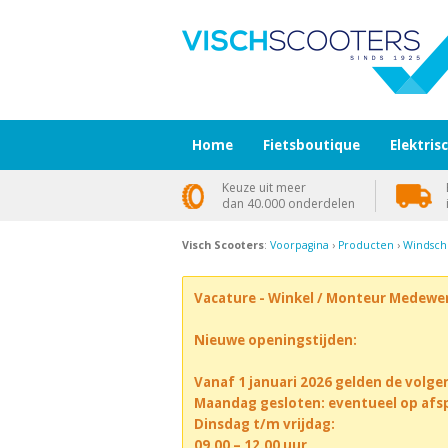
Home
Fietsboutique
Elektris
Keuze uit meer
dan 40.000 onderdelen
Visch Scooters
:
Voorpagina
›
Producten
›
Windsch
Vacature - Winkel / Monteur Medewe
Nieuwe openingstijden:
Vanaf 1 januari 2026 gelden de volge
Maandag gesloten: eventueel op afs
Dinsdag t/m vrijdag:
09.00 – 12.00 uur