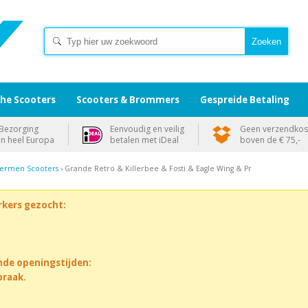
che Scooters
Scooters & Brommers
Gespreide Betaling
Bezorging
Eenvoudig en veilig
Geen verzendkos
in heel Europa
betalen met iDeal
boven de € 75,-
ermen Scooters
› Grande Retro & Killerbee & Fosti & Eagle Wing & Pr
rkers gezocht:
nde openingstijden:
praak.