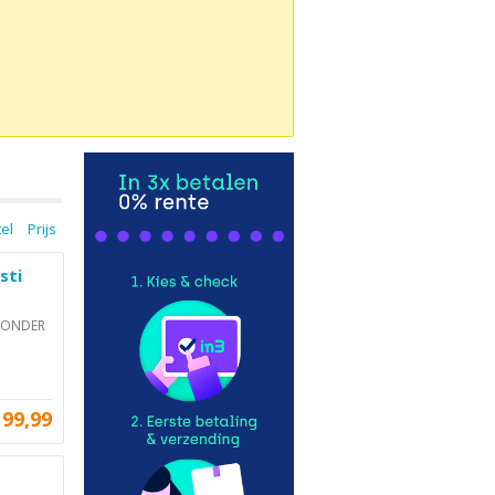
tel
Prijs
sti
 ZONDER
99,99