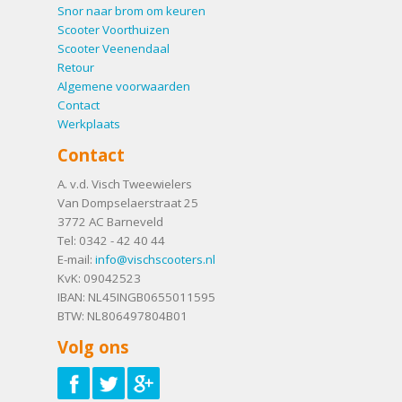
Snor naar brom om keuren
Scooter Voorthuizen
Scooter Veenendaal
Retour
Algemene voorwaarden
Contact
Werkplaats
Contact
A. v.d. Visch Tweewielers
Van Dompselaerstraat 25
3772 AC
Barneveld
Tel:
0342 - 42 40 44
E-mail:
info@vischscooters.nl
KvK: 09042523
IBAN: NL45INGB0655011595
BTW: NL806497804B01
Volg ons