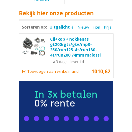
Bekijk hier onze producten
Sorteren op:
Uitgelicht
Nieuw
Titel
Prijs
Cil+kop + nokkenas
gt200/gts/gtv/mp3-
250/run125-4t/run180-
4t/run200 74mm malossi
1 a 3 dagen levertijd
1010,62
[+] Toevoegen aan winkelmand