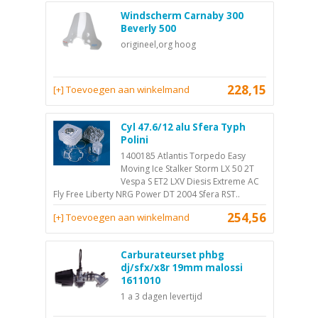
Windscherm Carnaby 300
Beverly 500
origineel,org hoog
228,15
[+] Toevoegen aan winkelmand
Cyl 47.6/12 alu Sfera Typh
Polini
1400185 Atlantis Torpedo Easy
Moving Ice Stalker Storm LX 50 2T
Vespa S ET2 LXV Diesis Extreme AC
Fly Free Liberty NRG Power DT 2004 Sfera RST..
254,56
[+] Toevoegen aan winkelmand
Carburateurset phbg
dj/sfx/x8r 19mm malossi
1611010
1 a 3 dagen levertijd