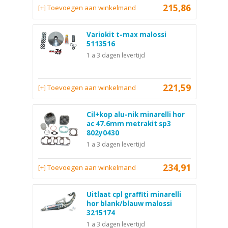
215,86
[+] Toevoegen aan winkelmand
Variokit t-max malossi
5113516
1 a 3 dagen levertijd
221,59
[+] Toevoegen aan winkelmand
Cil+kop alu-nik minarelli hor
ac 47.6mm metrakit sp3
802y0430
1 a 3 dagen levertijd
234,91
[+] Toevoegen aan winkelmand
Uitlaat cpl graffiti minarelli
hor blank/blauw malossi
3215174
1 a 3 dagen levertijd