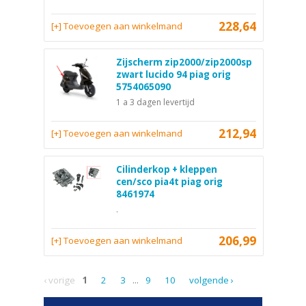
228,64
[+] Toevoegen aan winkelmand
Zijscherm zip2000/zip2000sp
zwart lucido 94 piag orig
5754065090
1 a 3 dagen levertijd
212,94
[+] Toevoegen aan winkelmand
Cilinderkop + kleppen
cen/sco pia4t piag orig
8461974
.
206,99
[+] Toevoegen aan winkelmand
‹ vorige
1
2
3
...
9
10
volgende ›