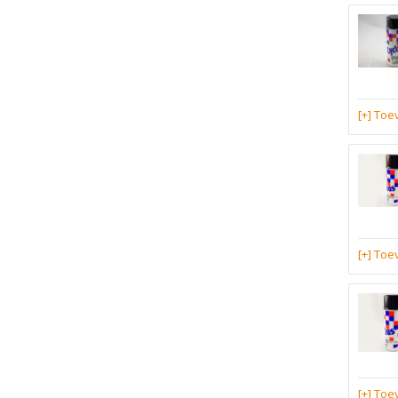
[+] To
[+] To
[+] To