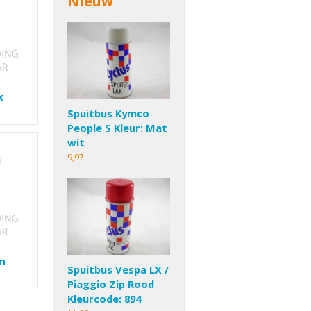
Nieuw
x
Spuitbus Kymco
People S Kleur: Mat
wit
9,97
en
Spuitbus Vespa LX /
Piaggio Zip Rood
Kleurcode: 894