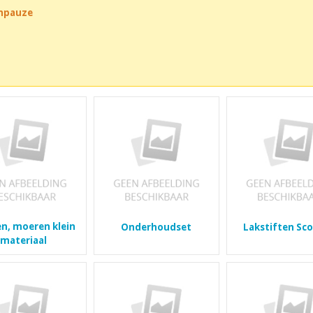
chpauze
n, moeren klein
Onderhoudset
Lakstiften Sc
materiaal