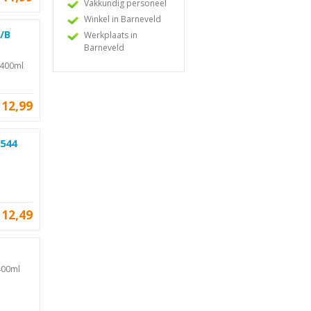
Vakkundig personeel
Winkel in Barneveld
2/B
Werkplaats in
Barneveld
: 400ml
12,99
:544
12,49
400ml