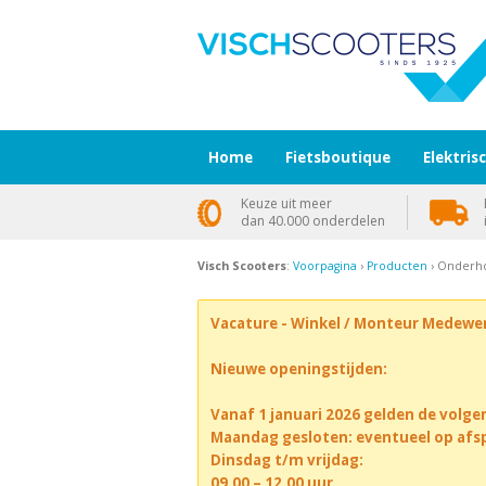
Home
Fietsboutique
Elektris
Keuze uit meer
dan 40.000 onderdelen
Visch Scooters
:
Voorpagina
›
Producten
› Onderho
Vacature - Winkel / Monteur Medewe
Nieuwe openingstijden:
Vanaf 1 januari 2026 gelden de volge
Maandag gesloten: eventueel op afs
Dinsdag t/m vrijdag:
09.00 – 12.00 uur