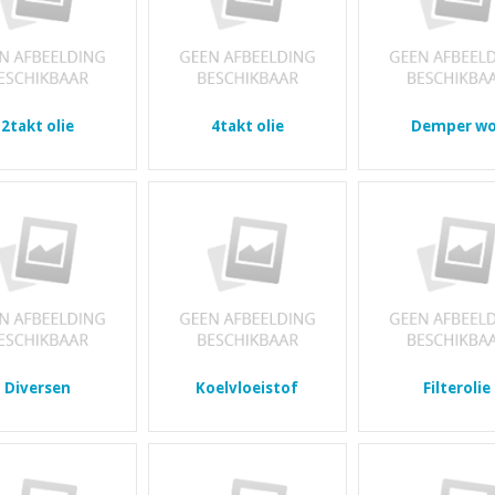
2takt olie
4takt olie
Demper wo
Diversen
Koelvloeistof
Filterolie