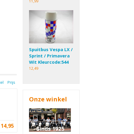
11,99
Spuitbus Vespa LX /
Sprint / Primavera
Wit Kleurcode:544
12,49
tel
Prijs
Onze winkel
14,95