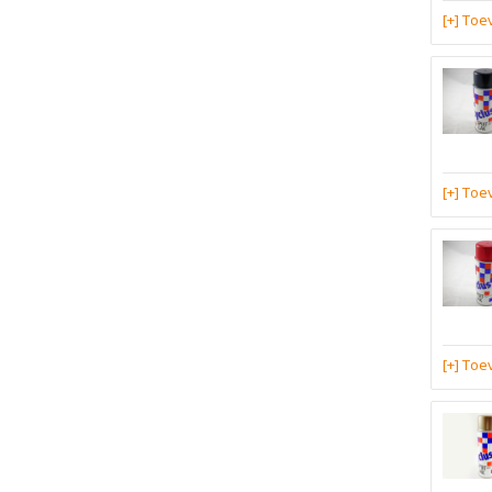
[+] To
[+] To
[+] To