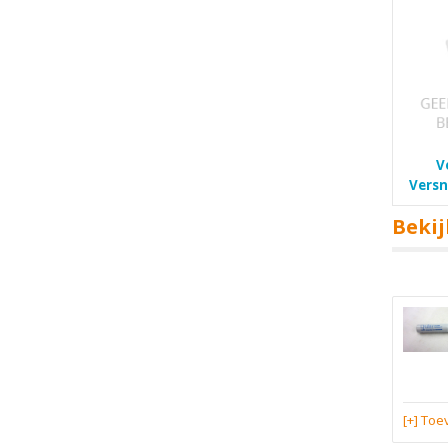
V
Versn
Bekij
[+] To