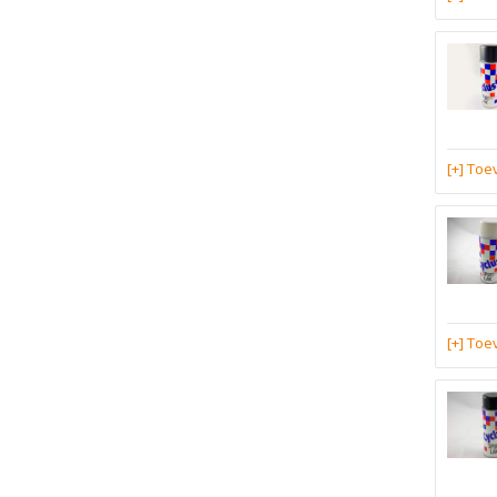
[+] To
[+] To