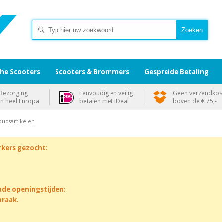
che Scooters
Scooters & Brommers
Gespreide Betaling
Bezorging
Eenvoudig en veilig
Geen verzendkos
in heel Europa
betalen met iDeal
boven de € 75,-
udsartikelen
rkers gezocht:
nde openingstijden:
praak.