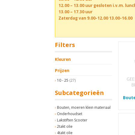
12.00 – 13.00 uur gesloten i.v.m. lun
13.00 – 17.30 uur
Zaterdag van 9.00-12.00 13.00-16.00
Filters
Kleuren
Prijzen
10 - 25
(27)
Subcategorieën
Boute
Bouten, moeren klein materiaal
Onderhoudset
Lakstiften Scooter
2takt olie
4takt olie