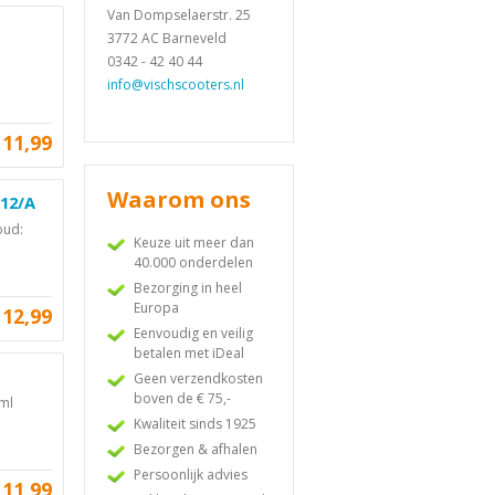
Van Dompselaerstr. 25
3772 AC Barneveld
0342 - 42 40 44
info@vischscooters.nl
11,99
Waarom ons
112/A
oud:
Keuze uit meer dan
40.000 onderdelen
Bezorging in heel
Europa
12,99
Eenvoudig en veilig
betalen met iDeal
Geen verzendkosten
boven de € 75,-
0ml
Kwaliteit sinds 1925
Bezorgen & afhalen
Persoonlijk advies
11,99