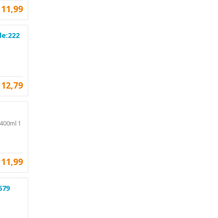
11,99
de:222
12,79
 400ml 1
11,99
579