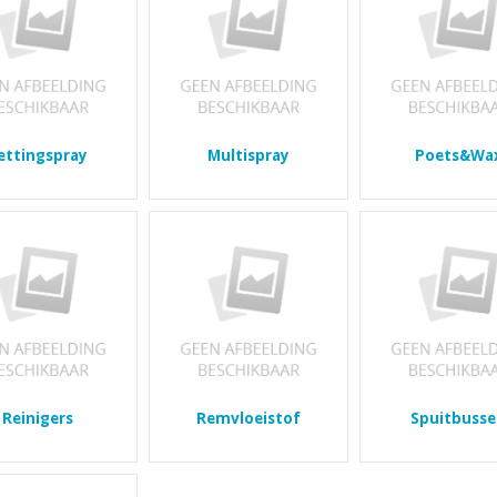
ettingspray
Multispray
Poets&Wa
Reinigers
Remvloeistof
Spuitbuss