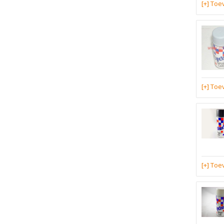
[+] To
[+] To
[+] To