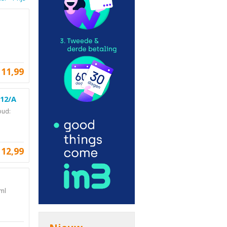
11,99
112/A
oud:
12,99
0ml