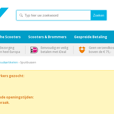
che Scooters
Scooters & Brommers
Gespreide Betaling
Bezorging
Eenvoudig en veilig
Geen verzendkos
in heel Europa
betalen met iDeal
boven de € 75,-
udsartikelen
› Spuitbussen
rkers gezocht:
nde openingstijden:
praak.