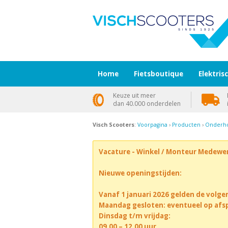
Home
Fietsboutique
Elektris
Keuze uit meer
dan 40.000 onderdelen
Visch Scooters
:
Voorpagina
›
Producten
›
Onderho
Vacature - Winkel / Monteur Medewe
Nieuwe openingstijden:
Vanaf 1 januari 2026 gelden de volge
Maandag gesloten: eventueel op afs
Dinsdag t/m vrijdag:
09.00 – 12.00 uur