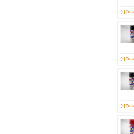
[+] To
[+] To
[+] To