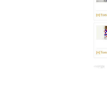
[+] To
[+] To
‹ vorige