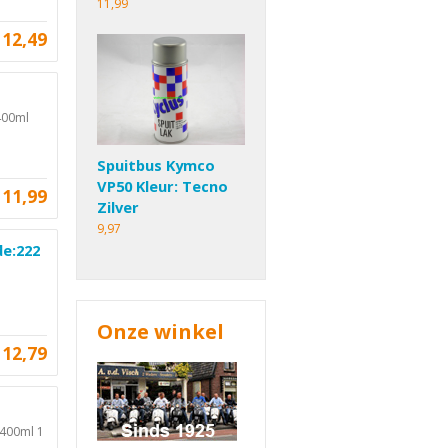
11,99
12,49
400ml
Spuitbus Kymco
VP50 Kleur: Tecno
11,99
Zilver
9,97
de:222
Onze winkel
12,79
 400ml 1