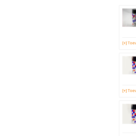
[+] To
[+] To