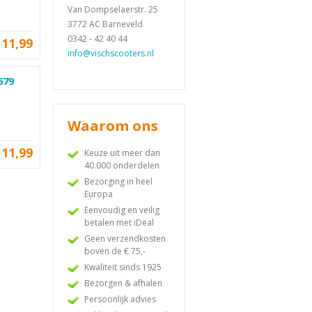
Van Dompselaerstr. 25
3772 AC Barneveld
0342 - 42 40 44
11,99
info@vischscooters.nl
579
Waarom ons
11,99
Keuze uit meer dan
40.000 onderdelen
Bezorging in heel
Europa
Eenvoudig en veilig
betalen met iDeal
Geen verzendkosten
boven de € 75,-
Kwaliteit sinds 1925
Bezorgen & afhalen
Persoonlijk advies