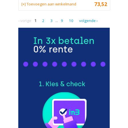
73,52
[+] Toevoegen aan winkelmand
‹ vorige
1
2
3
...
9
10
volgende ›