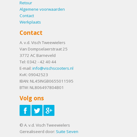
Retour
Algemene voorwaarden
Contact
Werkplaats
Contact
A. v.d. Visch Tweewielers
Van Dompselaerstraat 25
3772 AC
Barneveld
Tel:
0342 - 42 40 44
E-mail:
info@vischscooters.nl
KvK: 09042523
IBAN: NL45INGB0655011595
BTW: NL806497804B01
Volg ons
© A. v.d. Visch Tweewielers
Gerealiseerd door:
Suite Seven