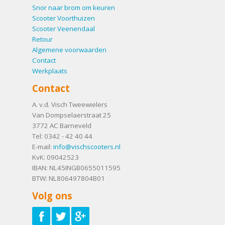
Snor naar brom om keuren
Scooter Voorthuizen
Scooter Veenendaal
Retour
Algemene voorwaarden
Contact
Werkplaats
Contact
A. v.d. Visch Tweewielers
Van Dompselaerstraat 25
3772 AC
Barneveld
Tel:
0342 - 42 40 44
E-mail:
info@vischscooters.nl
KvK: 09042523
IBAN: NL45INGB0655011595
BTW: NL806497804B01
Volg ons