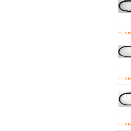
[+] To
[+] To
[+] To