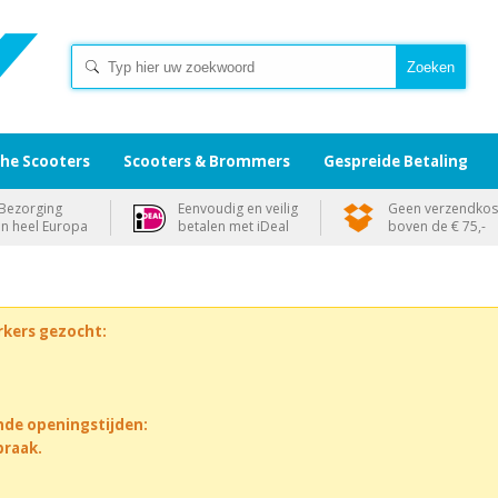
che Scooters
Scooters & Brommers
Gespreide Betaling
Bezorging
Eenvoudig en veilig
Geen verzendkos
in heel Europa
betalen met iDeal
boven de € 75,-
rkers gezocht:
nde openingstijden:
praak.