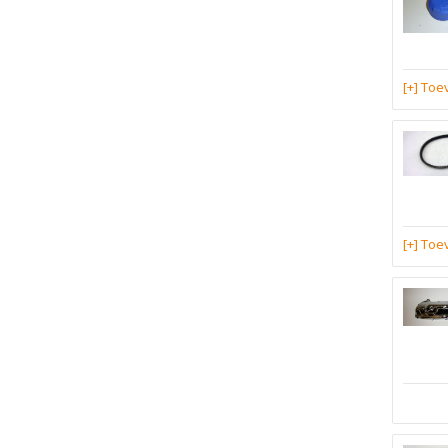
[+] To
[+] To