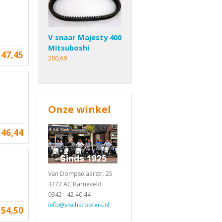
V snaar Majesty 400
Mitsuboshi
147,45
200,69
Onze winkel
46,44
Van Dompselaerstr. 25
3772 AC Barneveld
0342 - 42 40 44
info@vischscooters.nl
54,50