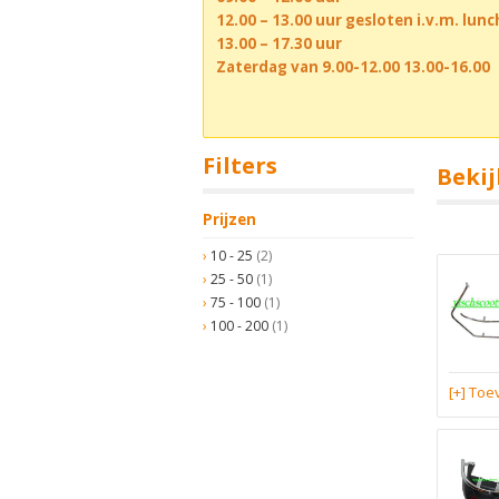
12.00 – 13.00 uur gesloten i.v.m. lun
13.00 – 17.30 uur
Zaterdag van 9.00-12.00 13.00-16.00
Filters
Bekij
Prijzen
10 - 25
(2)
25 - 50
(1)
75 - 100
(1)
100 - 200
(1)
[+] To