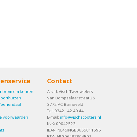
enservice
Contact
r brom om keuren
A. v.d. Visch Tweewielers
Voorthuizen
Van Dompselaerstraat 25
Veenendaal
3772 AC
Barneveld
Tel:
0342 - 42 40 44
e voorwaarden
E-mail:
info@vischscooters.nl
KvK: 09042523
ts
IBAN: NL45INGB0655011595
BTW: NL806497804B01