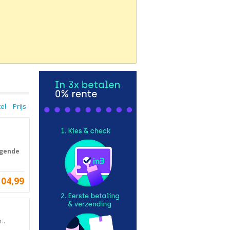
tel
Prijs
lgende
104,99
..