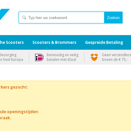
che Scooters
Scooters & Brommers
Gespreide Betaling
Bezorging
Eenvoudig en veilig
Geen verzendkos
in heel Europa
betalen met iDeal
boven de € 75,-
rkers gezocht:
nde openingstijden:
praak.