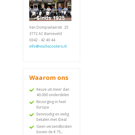
Van Dompselaerstr. 25
3772 AC Barneveld
0342 - 42 40 44
info@vischscooters.nl
Waarom ons
Keuze uit meer dan
40.000 onderdelen
Bezorging in heel
Europa
Eenvoudig en veilig
betalen met iDeal
Geen verzendkosten
boven de € 75,-