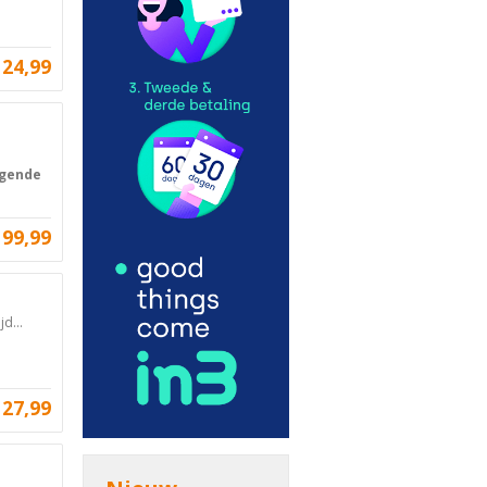
24,99
lgende
99,99
d...
27,99