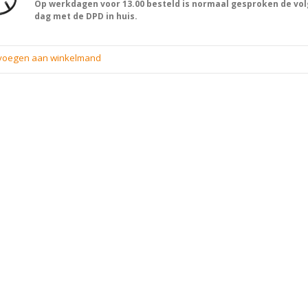
Op werkdagen voor 13.00 besteld is normaal gesproken de vo
dag met de DPD in huis.
evoegen aan winkelmand