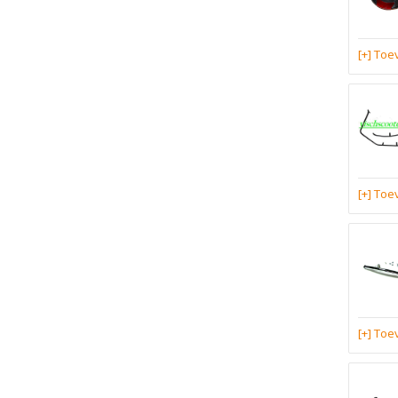
[+] To
[+] To
[+] To