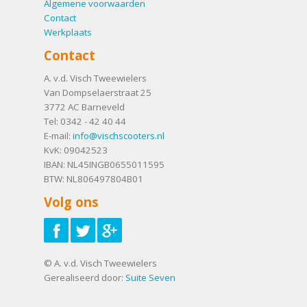
Algemene voorwaarden
Contact
Werkplaats
Contact
A. v.d. Visch Tweewielers
Van Dompselaerstraat 25
3772 AC
Barneveld
Tel:
0342 - 42 40 44
E-mail:
info@vischscooters.nl
KvK: 09042523
IBAN: NL45INGB0655011595
BTW: NL806497804B01
Volg ons
© A. v.d. Visch Tweewielers
Gerealiseerd door:
Suite Seven