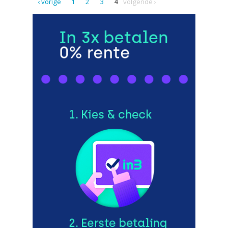
‹ vorige
1
2
3
4
volgende ›