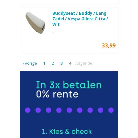
Buddyseat / Buddy / Lang
Zadel / Vespa Gilera Citta /
Wit
.
33,99
‹ vorige
1
2
3
4
volgende ›