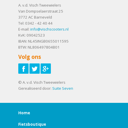
A. v.d. Visch Tweewielers
Van Dompselaerstraat 25
3772 AC
Barneveld
Tel:
0342 - 42 40 44
E-mail:
info@vischscooters.nl
KvK: 09042523
IBAN: NL45INGB0655011595
BTW: NL806497804B01
Volg ons
© A. v.d. Visch Tweewielers
Gerealiseerd door:
Suite Seven
Home
Fietsboutique