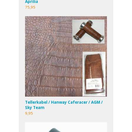
Aprilia
75,95
Tellerkabel / Hanway Caferacer / AGM /
Sky Team
9,95