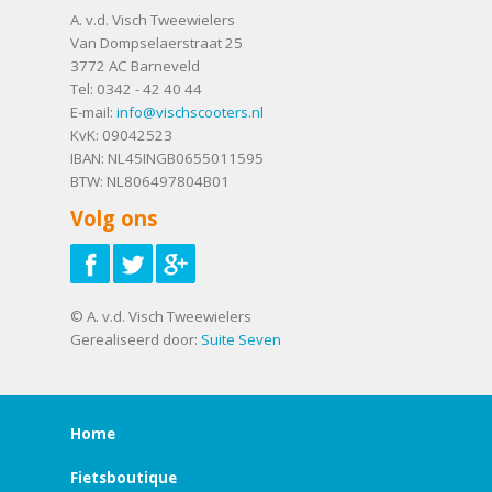
A. v.d. Visch Tweewielers
Van Dompselaerstraat 25
3772 AC
Barneveld
Tel:
0342 - 42 40 44
E-mail:
info@vischscooters.nl
KvK: 09042523
IBAN: NL45INGB0655011595
BTW: NL806497804B01
Volg ons
© A. v.d. Visch Tweewielers
Gerealiseerd door:
Suite Seven
Home
Fietsboutique