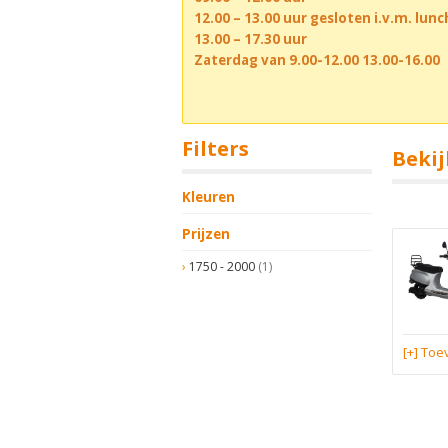
12.00 – 13.00 uur gesloten i.v.m. lun
13.00 – 17.30 uur
Zaterdag van 9.00-12.00 13.00-16.00
Filters
Bekij
Kleuren
Prijzen
1750 - 2000
(1)
[+] To