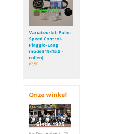
Variateurkit-Polini
Speed Control-
Piaggio-Lang
model(19x15.5 -
rollen)
82,50
Onze winkel
Van Dompselaerstr. 25