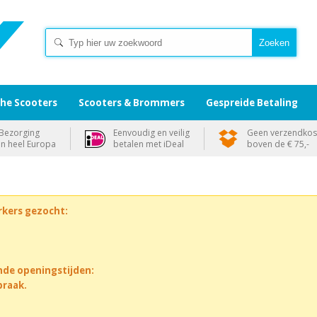
che Scooters
Scooters & Brommers
Gespreide Betaling
Bezorging
Eenvoudig en veilig
Geen verzendkos
in heel Europa
betalen met iDeal
boven de € 75,-
rkers gezocht:
nde openingstijden:
praak.