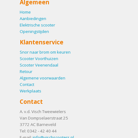
Algemeen
Home
Aanbiedingen
Elektrische scooter
Openingstijden
Klantenservice
Snor naar brom om keuren
Scooter Voorthuizen
Scooter Veenendaal
Retour
Algemene voorwaarden
Contact
Werkplaats
Contact
A. v.d. Visch Tweewielers
Van Dompselaerstraat 25
3772 AC
Barneveld
Tel:
0342 - 42 40 44
E-mail:
info@vischscooters.nl