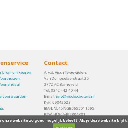
enservice
Contact
r brom om keuren
A. v.d. Visch Tweewielers
Voorthuizen
Van Dompselaerstraat 25
Veenendaal
3772 AC
Barneveld
Tel:
0342 - 42 40 44
e voorwaarden
E-mail:
info@vischscooters.nl
KvK: 09042523
ts
IBAN: NL45INGB0655011595
BTW: NL806497804B01
e onze website zo goed mogelijk beleeft. Als je deze website blijft