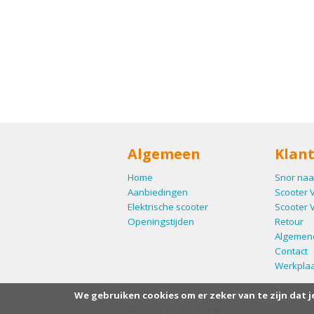
Algemeen
Klant
Home
Snor naa
Aanbiedingen
Scooter 
Elektrische scooter
Scooter 
Openingstijden
Retour
Algemen
Contact
Werkplaa
We gebruiken cookies om er zeker van te zijn dat j
© A. v.d. Visch Tweewielers