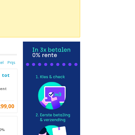
tel
Prijs
| tot
cent
299,00
 0%