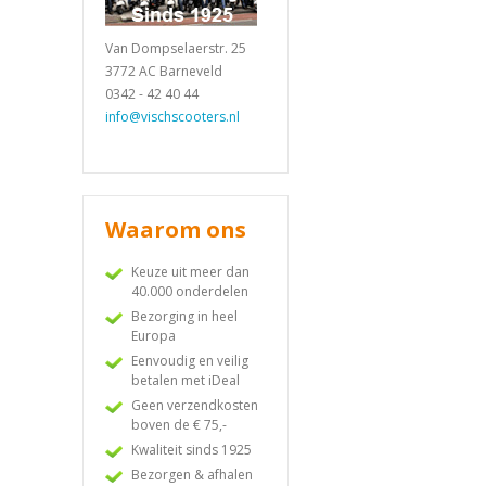
Van Dompselaerstr. 25
3772 AC Barneveld
0342 - 42 40 44
info@vischscooters.nl
Waarom ons
Keuze uit meer dan
40.000 onderdelen
Bezorging in heel
Europa
Eenvoudig en veilig
betalen met iDeal
Geen verzendkosten
boven de € 75,-
Kwaliteit sinds 1925
Bezorgen & afhalen