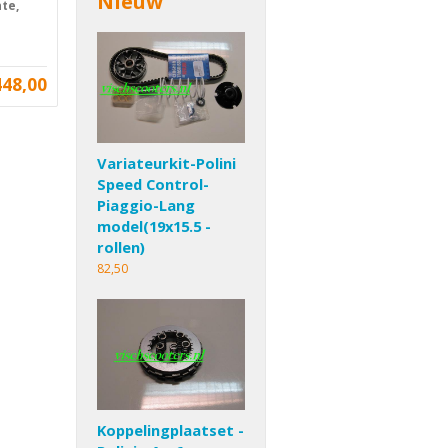
Nieuw
te,
448,00
Variateurkit-Polini
Speed Control-
Piaggio-Lang
model(19x15.5 -
rollen)
82,50
Koppelingplaatset -