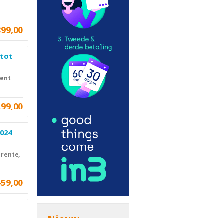
899,00
 tot
cent
299,00
2024
 rente,
459,00