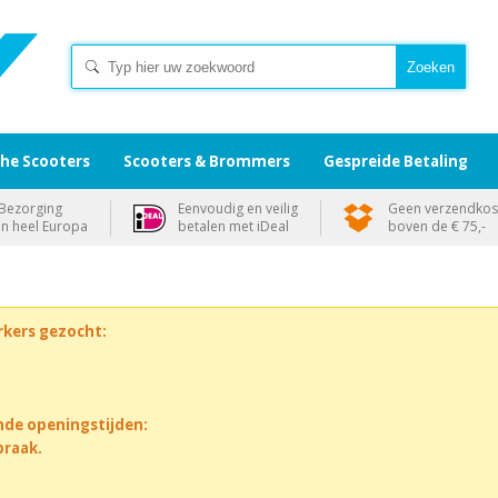
che Scooters
Scooters & Brommers
Gespreide Betaling
Bezorging
Eenvoudig en veilig
Geen verzendkos
in heel Europa
betalen met iDeal
boven de € 75,-
rkers gezocht:
nde openingstijden:
praak.