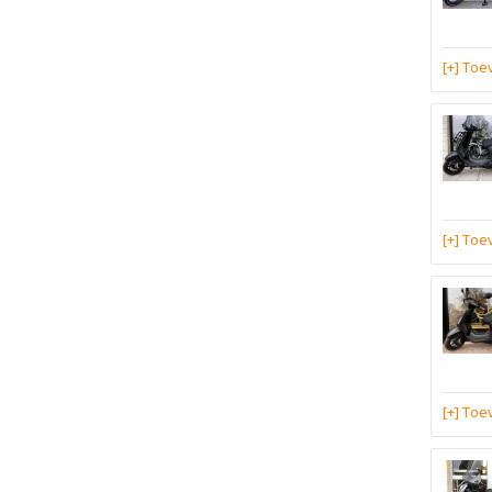
[+] To
[+] To
[+] To