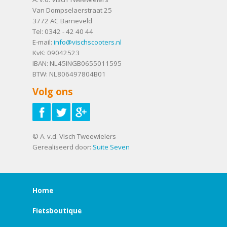
Van Dompselaerstraat 25
3772 AC
Barneveld
Tel:
0342 - 42 40 44
E-mail:
info@vischscooters.nl
KvK: 09042523
IBAN: NL45INGB0655011595
BTW: NL806497804B01
Volg ons
© A. v.d. Visch Tweewielers
Gerealiseerd door:
Suite Seven
Home
Fietsboutique