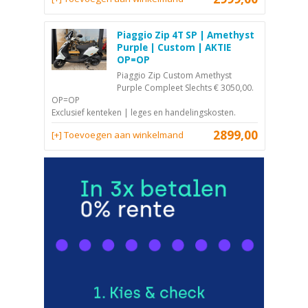
Piaggio Zip 4T SP | Amethyst
Purple | Custom | AKTIE
OP=OP
Piaggio Zip Custom Amethyst
Purple Compleet Slechts € 3050,00.
OP=OP
Exclusief kenteken | leges en handelingskosten.
2899,00
[+] Toevoegen aan winkelmand