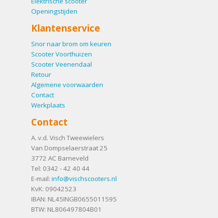
Elektrische scooter
Openingstijden
Klantenservice
Snor naar brom om keuren
Scooter Voorthuizen
Scooter Veenendaal
Retour
Algemene voorwaarden
Contact
Werkplaats
Contact
A. v.d. Visch Tweewielers
Van Dompselaerstraat 25
3772 AC
Barneveld
Tel:
0342 - 42 40 44
E-mail:
info@vischscooters.nl
KvK: 09042523
IBAN: NL45INGB0655011595
BTW: NL806497804B01