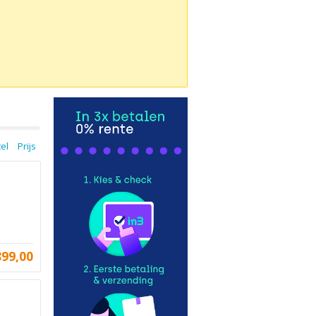
tel
Prijs
899,00