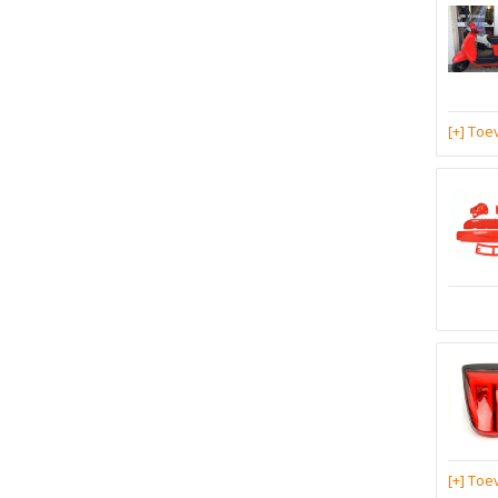
[+] To
[+] To