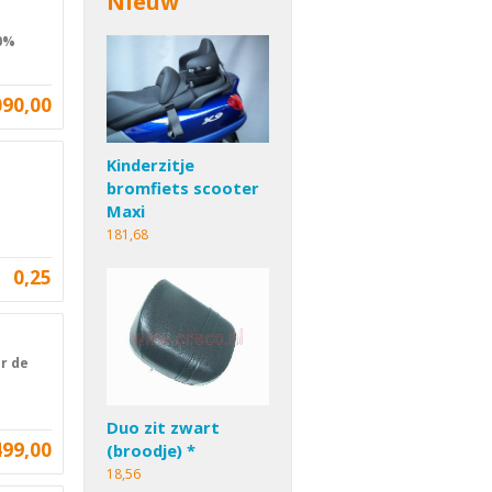
Nieuw
 0%
090,00
Kinderzitje
bromfiets scooter
Maxi
181,68
0,25
ar de
Duo zit zwart
499,00
(broodje) *
18,56