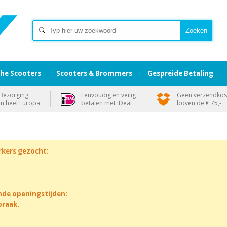
che Scooters
Scooters & Brommers
Gespreide Betaling
Bezorging
Eenvoudig en veilig
Geen verzendkos
in heel Europa
betalen met iDeal
boven de € 75,-
rkers gezocht:
nde openingstijden:
praak.