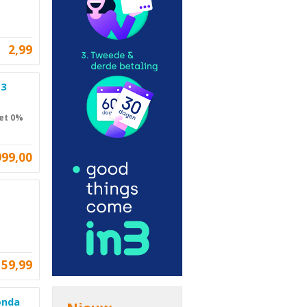
2,99
N3
met 0%
999,00
59,99
onda