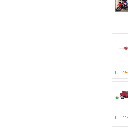
[+] To
[+] To