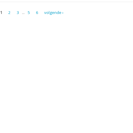
1
2
3
...
5
6
volgende ›