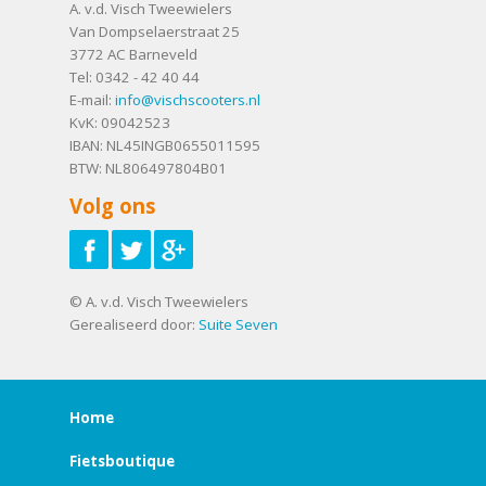
A. v.d. Visch Tweewielers
Van Dompselaerstraat 25
3772 AC
Barneveld
Tel:
0342 - 42 40 44
E-mail:
info@vischscooters.nl
KvK: 09042523
IBAN: NL45INGB0655011595
BTW: NL806497804B01
Volg ons
© A. v.d. Visch Tweewielers
Gerealiseerd door:
Suite Seven
Home
Fietsboutique