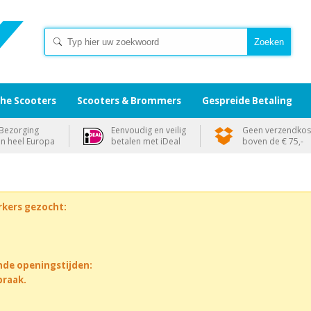
che Scooters
Scooters & Brommers
Gespreide Betaling
Bezorging
Eenvoudig en veilig
Geen verzendkos
in heel Europa
betalen met iDeal
boven de € 75,-
rkers gezocht:
nde openingstijden:
praak.