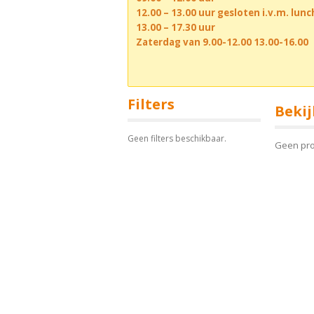
12.00 – 13.00 uur gesloten i.v.m. lun
13.00 – 17.30 uur
Zaterdag van 9.00-12.00 13.00-16.00
Filters
Bekij
Geen filters beschikbaar.
Geen pr