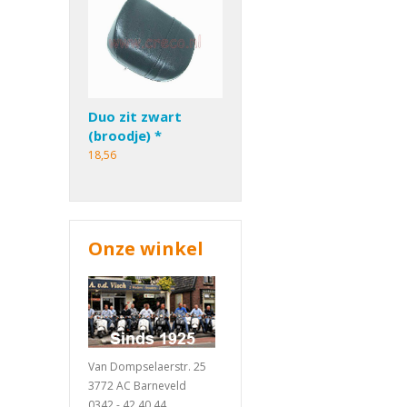
Duo zit zwart
(broodje) *
18,56
Onze winkel
Van Dompselaerstr. 25
3772 AC Barneveld
0342 - 42 40 44