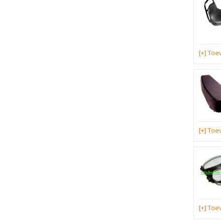
[+] To
[+] To
[+] To