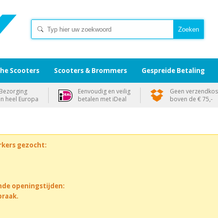
che Scooters
Scooters & Brommers
Gespreide Betaling
Bezorging
Eenvoudig en veilig
Geen verzendkos
in heel Europa
betalen met iDeal
boven de € 75,-
rkers gezocht:
nde openingstijden:
praak.