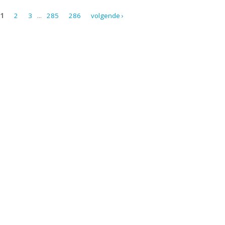
1
2
3
...
285
286
volgende ›