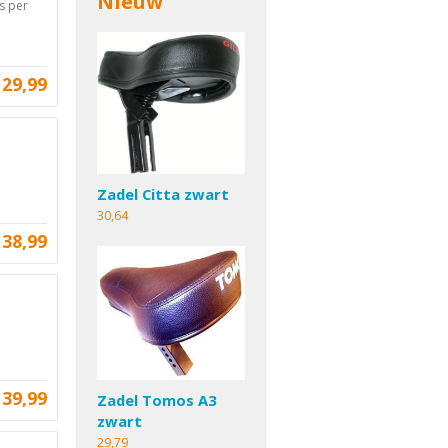
Nieuw
s per
29,99
Zadel Citta zwart
30,64
38,99
39,99
Zadel Tomos A3
zwart
29,79