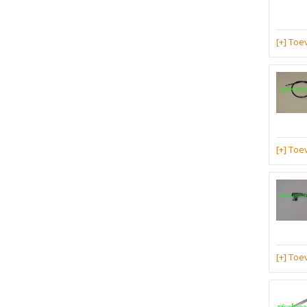
[+] To
[+] To
[+] To