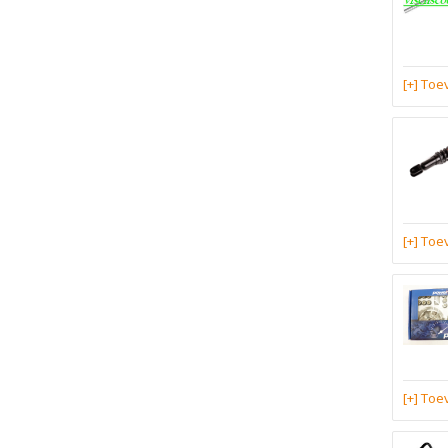
[+] To
[+] To
[+] To