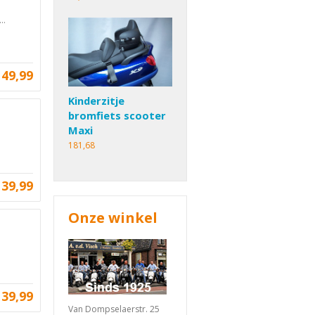
..
49,99
Kinderzitje
bromfiets scooter
Maxi
181,68
39,99
Onze winkel
39,99
Van Dompselaerstr. 25