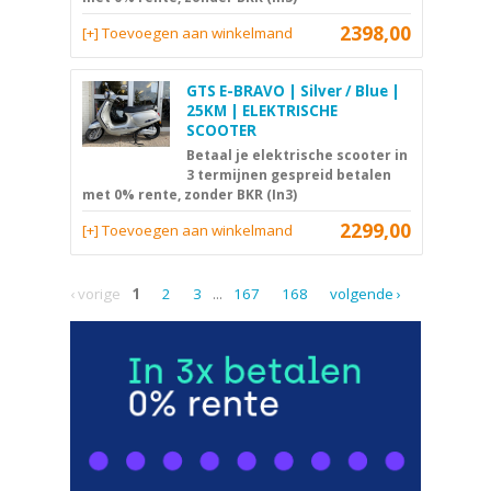
2398,00
[+] Toevoegen aan winkelmand
GTS E-BRAVO | Silver / Blue |
25KM | ELEKTRISCHE
SCOOTER
Betaal je elektrische scooter in
3 termijnen gespreid betalen
met 0% rente, zonder BKR (In3)
2299,00
[+] Toevoegen aan winkelmand
‹ vorige
1
2
3
...
167
168
volgende ›