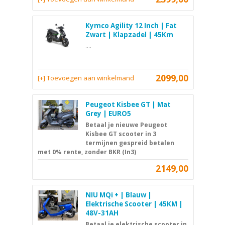
Kymco Agility 12 Inch | Fat
Zwart | Klapzadel | 45Km
....
2099,00
[+] Toevoegen aan winkelmand
Peugeot Kisbee GT | Mat
Grey | EURO5
Betaal je nieuwe Peugeot
Kisbee GT scooter in 3
termijnen gespreid betalen
met 0% rente, zonder BKR (In3)
2149,00
NIU MQi + | Blauw |
Elektrische Scooter | 45KM |
48V-31AH
Betaal je elektrische scooter in