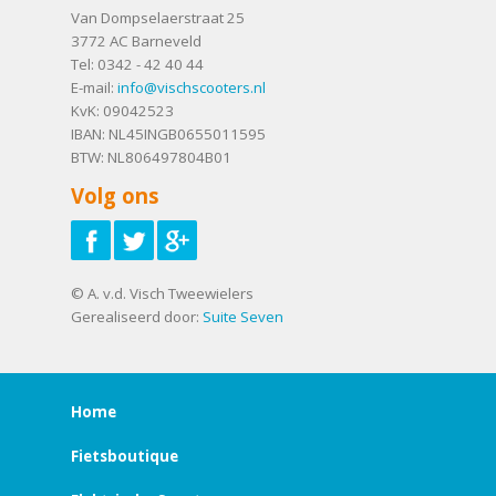
Van Dompselaerstraat 25
3772 AC
Barneveld
Tel:
0342 - 42 40 44
E-mail:
info@vischscooters.nl
KvK: 09042523
IBAN: NL45INGB0655011595
BTW: NL806497804B01
Volg ons
© A. v.d. Visch Tweewielers
Gerealiseerd door:
Suite Seven
Home
Fietsboutique