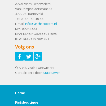
A. v.d. Visch Tweewielers
Van Dompselaerstraat 25
3772 AC
Barneveld
Tel:
0342 - 42 40 44
E-mail:
info@vischscooters.nl
KvK: 09042523
IBAN: NL45INGB0655011595
BTW: NL806497804B01
Volg ons
© A. v.d. Visch Tweewielers
Gerealiseerd door:
Suite Seven
Home
Fietsboutique