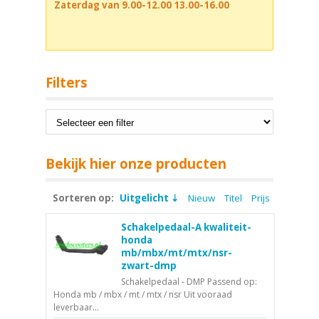
Zaterdag van 9.00-12.00 13.00-16.00
Filters
Bekijk hier onze producten
Sorteren op:
Uitgelicht
Nieuw
Titel
Prijs
Schakelpedaal-A kwaliteit-
honda
mb/mbx/mt/mtx/nsr-
zwart-dmp
Schakelpedaal - DMP Passend op:
Honda mb / mbx / mt / mtx / nsr Uit vooraad
leverbaar...