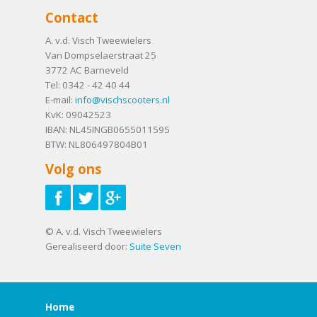
Contact
A. v.d. Visch Tweewielers
Van Dompselaerstraat 25
3772 AC
Barneveld
Tel:
0342 - 42 40 44
E-mail:
info@vischscooters.nl
KvK: 09042523
IBAN: NL45INGB0655011595
BTW: NL806497804B01
Volg ons
© A. v.d. Visch Tweewielers
Gerealiseerd door:
Suite Seven
Home