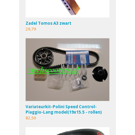
Zadel Tomos A3 zwart
29,79
Variateurkit-Polini Speed Control-
Piaggio-Lang model(19x15.5 - rollen)
82,50