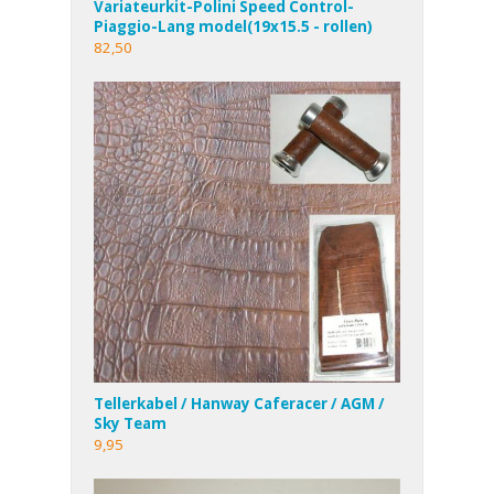
Variateurkit-Polini Speed Control-
Piaggio-Lang model(19x15.5 - rollen)
82,50
Tellerkabel / Hanway Caferacer / AGM /
Sky Team
9,95