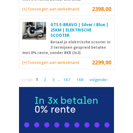
2398,00
[+] Toevoegen aan winkelmand
GTS E-BRAVO | Silver / Blue |
25KM | ELEKTRISCHE
SCOOTER
Betaal je elektrische scooter in
3 termijnen gespreid betalen
met 0% rente, zonder BKR (In3)
2299,00
[+] Toevoegen aan winkelmand
‹ vorige
1
2
3
...
167
168
volgende ›