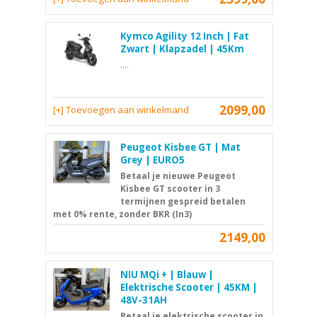
Kymco Agility 12 Inch | Fat
Zwart | Klapzadel | 45Km
....
2099,00
[+] Toevoegen aan winkelmand
Peugeot Kisbee GT | Mat
Grey | EURO5
Betaal je nieuwe Peugeot
Kisbee GT scooter in 3
termijnen gespreid betalen
met 0% rente, zonder BKR (In3)
2149,00
NIU MQi + | Blauw |
Elektrische Scooter | 45KM |
48V-31AH
Betaal je elektrische scooter in