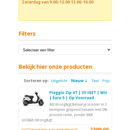
Zaterdag van 9.00-12.00 13.00-16.00
Filters
Bekijk hier onze producten
Sorteren op:
Uitgelicht
Nieuw
Titel
Prijs
Piaggio Zip 4T | 3V IGET | Wit
| Euro 5 | Op Voorraad
&lt;strong&gt;Betaal je scooter in 3
termijnen gespreid betalen met 0%
procent rente, zonder BKR
(in3)&lt;/strong&gt;
2399,00
[+] Toevoegen aan winkelmand