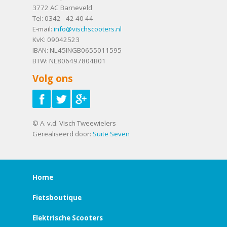
3772 AC
Barneveld
Tel:
0342 - 42 40 44
E-mail:
info@vischscooters.nl
KvK: 09042523
IBAN: NL45INGB0655011595
BTW: NL806497804B01
Volg ons
© A. v.d. Visch Tweewielers
Gerealiseerd door:
Suite Seven
Home
Fietsboutique
Elektrische Scooters