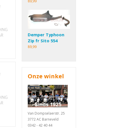
89,99
Demper Typhoon
Zip fr Sito 554
89,99
Onze winkel
Van Dompselaerstr. 25
3772 AC Barneveld
0342 - 42 40 44