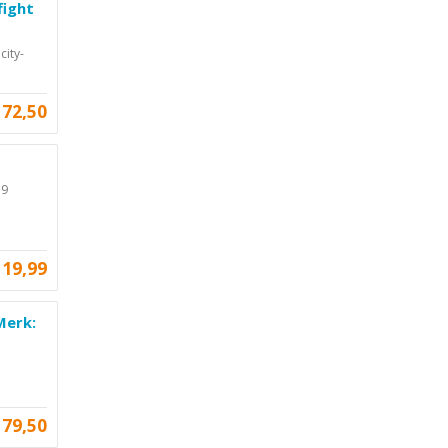
fight
city-
72,50
 9
119,99
Merk:
179,50