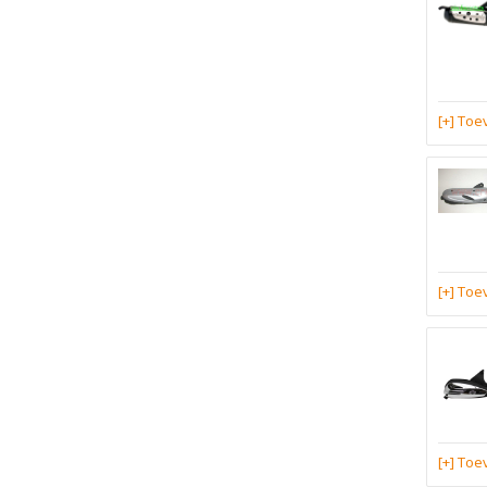
[+] To
[+] To
[+] To