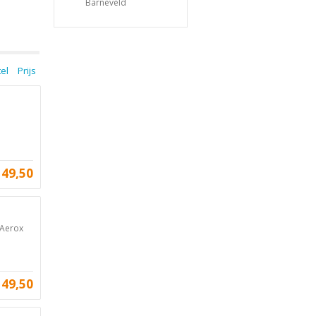
Barneveld
tel
Prijs
149,50
 Aerox
149,50