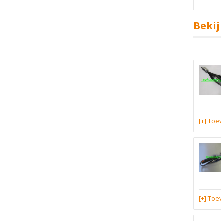
Bekij
[+] To
[+] To