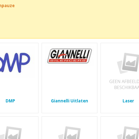
chpauze
DMP
Giannelli Uitlaten
Laser