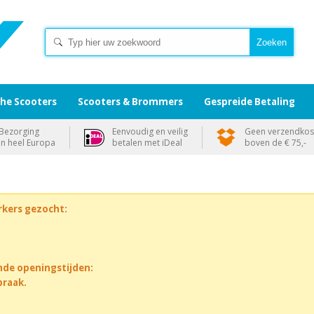
che Scooters
Scooters & Brommers
Gespreide Betaling
Bezorging
Eenvoudig en veilig
Geen verzendkos
in heel Europa
betalen met iDeal
boven de € 75,-
rkers gezocht:
nde openingstijden:
praak.