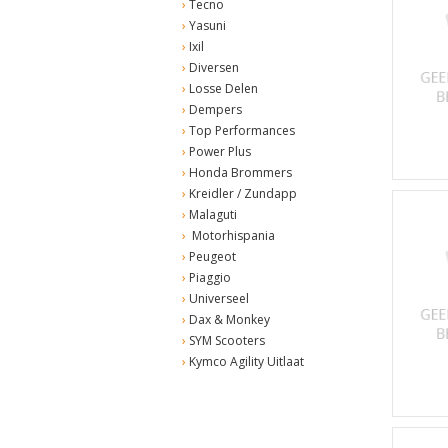
Tecno
Yasuni
Ixil
Diversen
Losse Delen
Dempers
Top Performances
Power Plus
Honda Brommers
Kreidler / Zundapp
Malaguti
Motorhispania
Peugeot
Piaggio
Universeel
Dax & Monkey
SYM Scooters
Kymco Agility Uitlaat